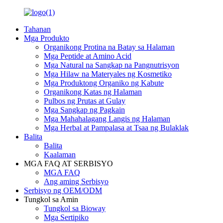
Tahanan
Mga Produkto
Organikong Protina na Batay sa Halaman
Mga Peptide at Amino Acid
Mga Natural na Sangkap na Pangnutrisyon
Mga Hilaw na Materyales ng Kosmetiko
Mga Produktong Organiko ng Kabute
Organikong Katas ng Halaman
Pulbos ng Prutas at Gulay
Mga Sangkap ng Pagkain
Mga Mahahalagang Langis ng Halaman
Mga Herbal at Pampalasa at Tsaa ng Bulaklak
Balita
Balita
Kaalaman
MGA FAQ AT SERBISYO
MGA FAQ
Ang aming Serbisyo
Serbisyo ng OEM/ODM
Tungkol sa Amin
Tungkol sa Bioway
Mga Sertipiko