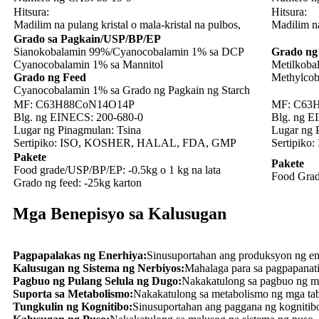
Hitsura:
Hitsura:
Madilim na pulang kristal o mala-kristal na pulbos,
Madilim na
Grado sa Pagkain/USP/BP/EP
Sianokobalamin 99%/
Cyanocobalamin 1% sa DCP
Grado ng
Cyanocobalamin 1% sa Mannitol
Metilkoba
Grado ng Feed
Methylco
Cyanocobalamin 1% sa Grado ng Pagkain ng Starch
MF: C63H88CoN14O14P
MF: C63
Blg. ng EINECS: 200-680-0
Blg. ng E
Lugar ng Pinagmulan: Tsina
Lugar ng 
Sertipiko: ISO, KOSHER, HALAL, FDA, GMP
Sertipik
Pakete
Pakete
Food grade/USP/BP/EP: -0.5kg o 1 kg na lata
Food Grade
Grado ng feed: -25kg karton
Mga Benepisyo sa Kalusugan
Pagpapalakas ng Enerhiya:
Sinusuportahan ang produksyon ng en
Kalusugan ng Sistema ng Nerbiyos:
Mahalaga para sa pagpapanati
Pagbuo ng Pulang Selula ng Dugo:
Nakakatulong sa pagbuo ng mg
Suporta sa Metabolismo:
Nakakatulong sa metabolismo ng mga tab
Tungkulin ng Kognitibo:
Sinusuportahan ang paggana ng kognitibo 