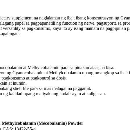
 dietary supplement na naglalaman ng iba't ibang konsentrasyon ng C
gang papel sa pagpapanatili ng function ng nerve, pagsuporta sa prod
 versatility sa pagkonsumo, kaya ito ay isang mainam na pagpipilian
agalingan.
ocobalamin at Methylcobalamin para sa pinakamataas na bisa.
syon ng Cyanocobalamin at Methylcobalamin upang umangkop sa iba't 
pagkonsumo at pagkontrol sa dosis.
ain at inumin.
ang shelf life para sa mas matagal na paggamit.
 ng kalidad upang matiyak ang kadalisayan at kaligtasan.
: Methylcobalamin (Mecobalamin) Powder
g CAS: 13422-55-4