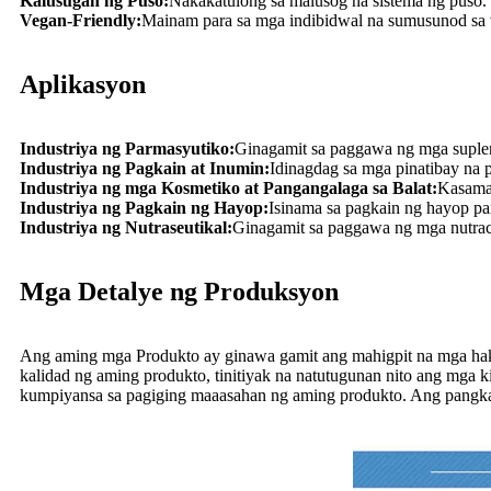
Kalusugan ng Puso:
Nakakatulong sa malusog na sistema ng puso.
Vegan-Friendly:
Mainam para sa mga indibidwal na sumusunod sa v
Aplikasyon
Industriya ng Parmasyutiko:
Ginagamit sa paggawa ng mga suple
Industriya ng Pagkain at Inumin:
Idinagdag sa mga pinatibay na p
Industriya ng mga Kosmetiko at Pangangalaga sa Balat:
Kasama 
Industriya ng Pagkain ng Hayop:
Isinama sa pagkain ng hayop pa
Industriya ng Nutraseutikal:
Ginagamit sa paggawa ng mga nutrace
Mga Detalye ng Produksyon
Ang aming mga Produkto ay ginawa gamit ang mahigpit na mga hakb
kalidad ng aming produkto, tinitiyak na natutugunan nito ang mga k
kumpiyansa sa pagiging maaasahan ng aming produkto. Ang pangk