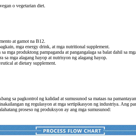
egan o vegetarian diet.
mento at gamot na B12.
agkain, mga energy drink, at mga nutritional supplement.
sa mga produktong pampaganda at pangangalaga sa balat dahil sa mga p
ra sa mga alagang hayop at nutrisyon ng alagang hayop.
utical at dietary supplement.
ang sa pagkontrol ng kalidad at sumusunod sa mataas na pamantayan 
inakailangan ng regulasyon at mga sertipikasyon ng industriya. Ang pa
alahatang proseso ng produksyon ay ang mga sumusunod: