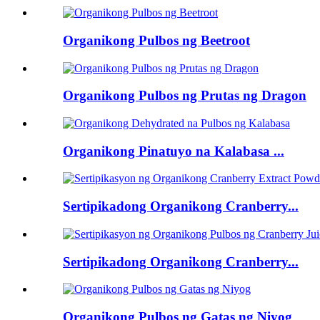
Organikong Pulbos ng Beetroot
Organikong Pulbos ng Prutas ng Dragon
Organikong Pinatuyo na Kalabasa ...
Sertipikadong Organikong Cranberry...
Sertipikadong Organikong Cranberry...
Organikong Pulbos ng Gatas ng Niyog