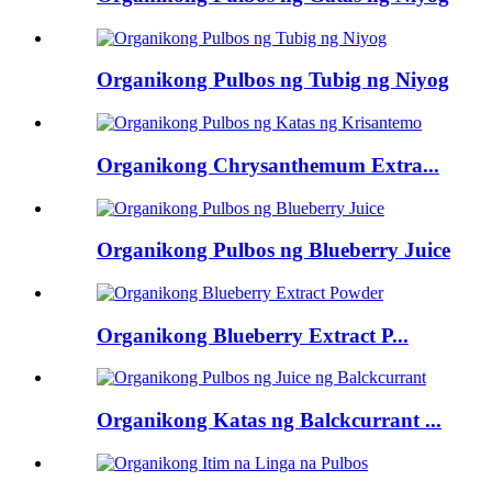
Organikong Pulbos ng Tubig ng Niyog
Organikong Chrysanthemum Extra...
Organikong Pulbos ng Blueberry Juice
Organikong Blueberry Extract P...
Organikong Katas ng Balckcurrant ...