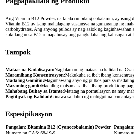
Pagpapakilala ng Produkto
Ang Vitamin B12 Powder, na kilala rin bilang cobalamin, ay isang
Vitamin B12 ay isang mahalagang sustansya na gumaganap ng mahala
carbohydrates. Ang anyong pulbos ay nag-aalok ng kaginhawahan at
kakulangan sa B12 o mapahusay ang pangkalahatang kalusugan at k
Tampok
Mataas na Kadalisayan:
Naglalaman ng mataas na kalidad na Cyan
Maramihang Konsentrasyon:
Makukuha sa iba't ibang konsentra
Madaling Gamitin:
Maginhawang anyo ng pulbos para sa madaling 
Maraming gamit:
Madaling maisama sa iba't ibang produktong pagk
Mahabang Buhay sa Istante:
Matatag na pormulasyon na may mahab
Pagtitiyak ng Kalidad:
Ginawa sa ilalim ng mahigpit na pamantayan
Espesipikasyon
Pangalan: Bitamina B12 (Cyanocobalamin) Powder
Pangalan
Numero ng CAS: 68-19-9
Numero n