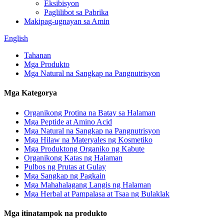
Eksibisyon
Paglilibot sa Pabrika
Makipag-ugnayan sa Amin
English
Tahanan
Mga Produkto
Mga Natural na Sangkap na Pangnutrisyon
Mga Kategorya
Organikong Protina na Batay sa Halaman
Mga Peptide at Amino Acid
Mga Natural na Sangkap na Pangnutrisyon
Mga Hilaw na Materyales ng Kosmetiko
Mga Produktong Organiko ng Kabute
Organikong Katas ng Halaman
Pulbos ng Prutas at Gulay
Mga Sangkap ng Pagkain
Mga Mahahalagang Langis ng Halaman
Mga Herbal at Pampalasa at Tsaa ng Bulaklak
Mga itinatampok na produkto