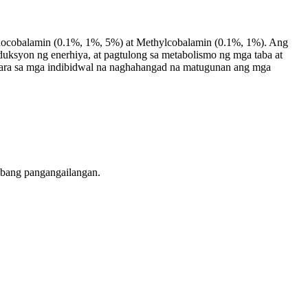
yanocobalamin (0.1%, 1%, 5%) at Methylcobalamin (0.1%, 1%). Ang
uksyon ng enerhiya, at pagtulong sa metabolismo ng mga taba at
 para sa mga indibidwal na naghahangad na matugunan ang mga
ibang pangangailangan.