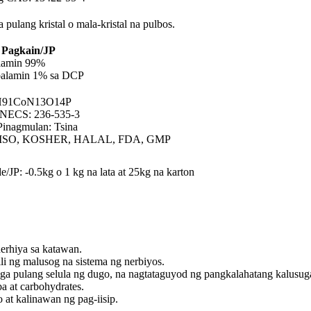
 pulang kristal o mala-kristal na pulbos.
 Pagkain/JP
lamin 99%
balamin 1% sa DCP
H91CoN13O14P
INECS: 236-535-3
Pinagmulan: Tsina
o: ISO, KOSHER, HALAL, FDA, GMP
/JP: -0.5kg o 1 kg na lata at 25kg na karton
erhiya sa katawan.
li ng malusog na sistema ng nerbiyos.
a pulang selula ng dugo, na nagtataguyod ng pangkalahatang kalusug
a at carbohydrates.
at kalinawan ng pag-iisip.